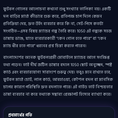
ফুটবল গোলের আলোচনা কখনো শুধু সংখ্যার তালিকা নয়। একটি
দল বাড়ির মাঠে কীভাবে শুরু করে, প্রতিপক্ষ চাপ দিলে কেমন
প্রতিক্রিয়া দেয়, দ্রুত উইং ব্যবহার করে কি না, সেট-পিসে কতটা
সংগঠিত—এসব বিষয় ম্যাচের গল্প তৈরি করে। 1050 এই গল্পকে সহজ
ভাষায় ভাঙে, যাতে ব্যবহারকারী “কেন গোল হতে পারে” বা “কেন
ম্যাচ ধীর হতে পারে” ধরনের প্রশ্ন চিন্তা করতে পারেন।
বাংলাদেশের অনেক ফুটবলপ্রেমী মোবাইলে ম্যাচের আগে সংক্ষিপ্ত
তথ্য পড়েন। তাই দীর্ঘ জটিল ভাষার বদলে 1050 ছোট অনুচ্ছেদ, স্পষ্ট
কার্ড এবং ব্যবহারযোগ্য সারাংশে গুরুত্ব দেয়। তবুও মনে রাখতে হবে,
ফুটবল মাঠে চোট, লাল কার্ড, আবহাওয়া, কৌশল বদল বা মানসিক
চাপের কারণে পরিস্থিতি দ্রুত বদলাতে পারে। এই গাইড তাই নিশ্চয়তার
ভাষা ব্যবহার না করে তথ্যকে সম্ভাব্য প্রেক্ষাপট হিসেবে ব্যাখ্যা করে।
প্রথমার্ধের গতি