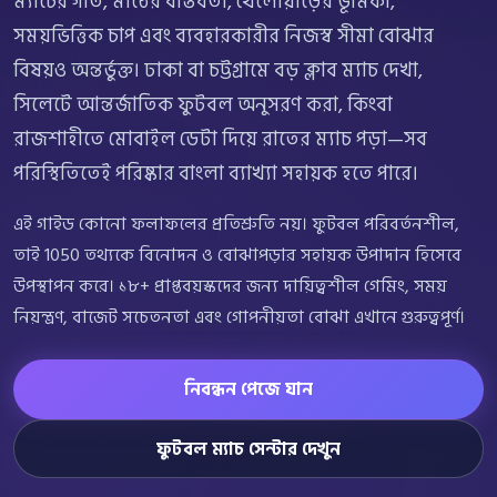
ম্যাচের গতি, মাঠের বাস্তবতা, খেলোয়াড়ের ভূমিকা,
সময়ভিত্তিক চাপ এবং ব্যবহারকারীর নিজস্ব সীমা বোঝার
বিষয়ও অন্তর্ভুক্ত। ঢাকা বা চট্টগ্রামে বড় ক্লাব ম্যাচ দেখা,
সিলেটে আন্তর্জাতিক ফুটবল অনুসরণ করা, কিংবা
রাজশাহীতে মোবাইল ডেটা দিয়ে রাতের ম্যাচ পড়া—সব
পরিস্থিতিতেই পরিষ্কার বাংলা ব্যাখ্যা সহায়ক হতে পারে।
এই গাইড কোনো ফলাফলের প্রতিশ্রুতি নয়। ফুটবল পরিবর্তনশীল,
তাই 1050 তথ্যকে বিনোদন ও বোঝাপড়ার সহায়ক উপাদান হিসেবে
উপস্থাপন করে। ১৮+ প্রাপ্তবয়স্কদের জন্য দায়িত্বশীল গেমিং, সময়
নিয়ন্ত্রণ, বাজেট সচেতনতা এবং গোপনীয়তা বোঝা এখানে গুরুত্বপূর্ণ।
নিবন্ধন পেজে যান
ফুটবল ম্যাচ সেন্টার দেখুন